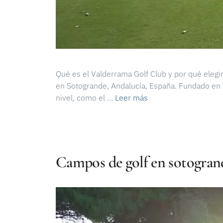
Qué es el Valderrama Golf Club y por qué elegi
en Sotogrande, Andalucía, España. Fundado en 1
nivel, como el …
Leer más
Campos de golf en sotogrand