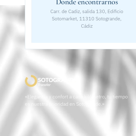
Donde encontrarnos
Carr. de Cadiz, salida 130, Edificio
Sotomarket, 11310 Sotogrande,
Cádiz
«Elegancia y confort a cada kilómetro, tu tiempo
es nuestra prioridad en Sotogrande.»