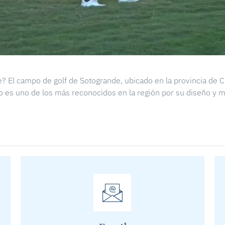
? El campo de golf de Sotogrande, ubicado en la provincia de 
 es uno de los más reconocidos en la región por su diseño y m