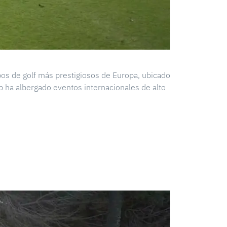
pos de golf más prestigiosos de Europa, ubicado
b ha albergado eventos internacionales de alto