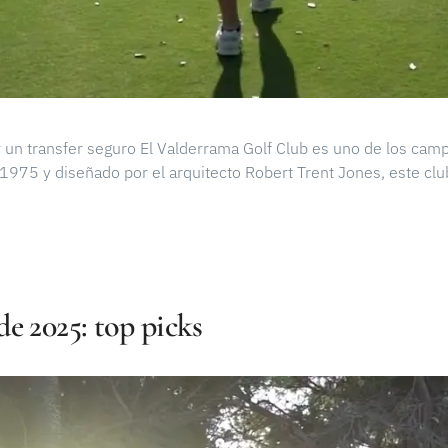
r un transfer seguro El Valderrama Golf Club es uno de los cam
975 y diseñado por el arquitecto Robert Trent Jones, este clu
e 2025: top picks