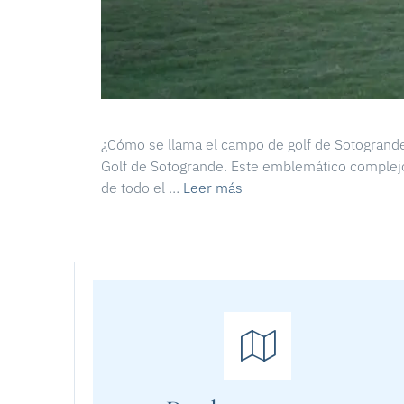
¿Cómo se llama el campo de golf de Sotogrande
Golf de Sotogrande. Este emblemático complejo
de todo el …
Leer más